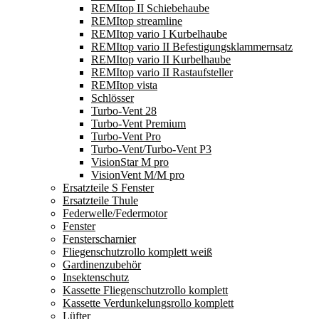
REMItop II Schiebehaube
REMItop streamline
REMItop vario I Kurbelhaube
REMItop vario II Befestigungsklammernsatz
REMItop vario II Kurbelhaube
REMItop vario II Rastaufsteller
REMItop vista
Schlösser
Turbo-Vent 28
Turbo-Vent Premium
Turbo-Vent Pro
Turbo-Vent/Turbo-Vent P3
VisionStar M pro
VisionVent M/M pro
Ersatzteile S Fenster
Ersatzteile Thule
Federwelle/Federmotor
Fenster
Fensterscharnier
Fliegenschutzrollo komplett weiß
Gardinenzubehör
Insektenschutz
Kassette Fliegenschutzrollo komplett
Kassette Verdunkelungsrollo komplett
Lüfter