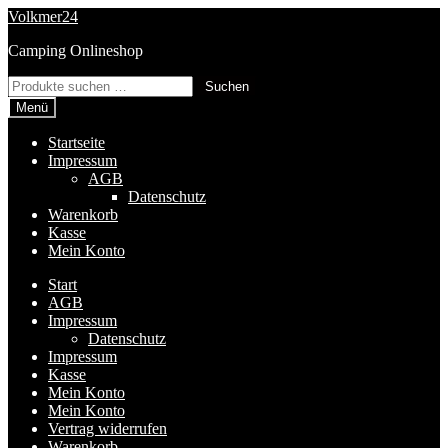
Zur
Zum
Volkmer24
Navigation
Inhalt
Camping Onlineshop
springen
springen
Suchen
Suchen
nach:
Menü
Startseite
Impressum
AGB
Datenschutz
Warenkorb
Kasse
Mein Konto
Start
AGB
Impressum
Datenschutz
Impressum
Kasse
Mein Konto
Mein Konto
Vertrag widerrufen
Warenkorb