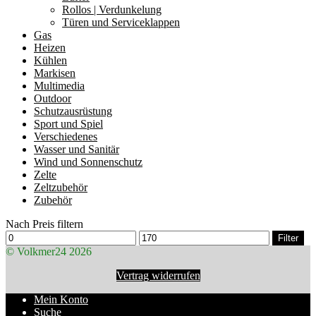
Rollos | Verdunkelung
Türen und Serviceklappen
Gas
Heizen
Kühlen
Markisen
Multimedia
Outdoor
Schutzausrüstung
Sport und Spiel
Verschiedenes
Wasser und Sanitär
Wind und Sonnenschutz
Zelte
Zeltzubehör
Zubehör
Nach Preis filtern
Min.
Max.
Filter
Preis
Preis
© Volkmer24 2026
Vertrag widerrufen
Mein Konto
Suche