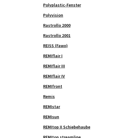
Polyplastic-Fenster
Polyvision
Rastrollo 2000
Rastrollo 2001
REISS (Fawo)
REMIflair I
REMIflair III
REMIflair IV
REMIfront
Remis
REMIstar
REMIsun
REMItop II Schiebehaube
REMItop streamline