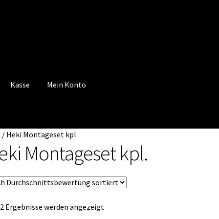
Kasse
Mein Konto
 Konto
Mein Konto
Vertrag widerrufen
Warenkorb
e
/
Heki Montageset kpl.
eki Montageset kpl.
Nach
 2 Ergebnisse werden angezeigt
Durchschnittsbewertung