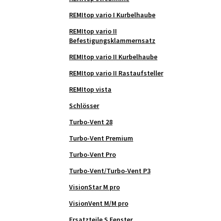
REMItop vario I Kurbelhaube
REMItop vario II
Befestigungsklammernsatz
REMItop vario II Kurbelhaube
REMItop vario II Rastaufsteller
REMItop vista
Schlösser
Turbo-Vent 28
Turbo-Vent Premium
Turbo-Vent Pro
Turbo-Vent/Turbo-Vent P3
VisionStar M pro
VisionVent M/M pro
Ersatzteile S Fenster