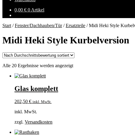
0,00
€
0 Artikel
Start
/
Fenster/Dachhauben/Tür
/
Ersatzteile
/
Midi Heki Style Kurbel
Midi Heki Style Kurbelversion
Nach
Alle 20 Ergebnisse werden angezeigt
Durchschnittsbewertung
sortiert
Glas komplett
202,50
€
inkl. MwSt.
inkl. MwSt.
zzgl.
Versandkosten