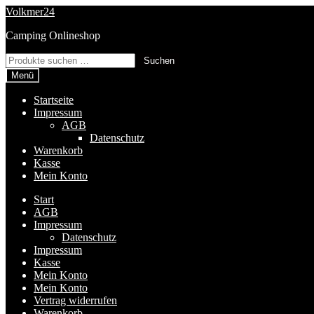
Zur
Zum
Volkmer24
Navigation
Inhalt
Camping Onlineshop
springen
springen
Suchen
Suchen
nach:
Menü
Startseite
Impressum
AGB
Datenschutz
Warenkorb
Kasse
Mein Konto
Start
AGB
Impressum
Datenschutz
Impressum
Kasse
Mein Konto
Mein Konto
Vertrag widerrufen
Warenkorb