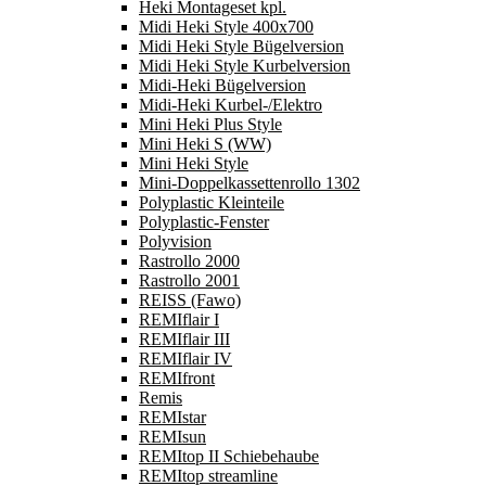
Heki Montageset kpl.
Midi Heki Style 400x700
Midi Heki Style Bügelversion
Midi Heki Style Kurbelversion
Midi-Heki Bügelversion
Midi-Heki Kurbel-/Elektro
Mini Heki Plus Style
Mini Heki S (WW)
Mini Heki Style
Mini-Doppelkassettenrollo 1302
Polyplastic Kleinteile
Polyplastic-Fenster
Polyvision
Rastrollo 2000
Rastrollo 2001
REISS (Fawo)
REMIflair I
REMIflair III
REMIflair IV
REMIfront
Remis
REMIstar
REMIsun
REMItop II Schiebehaube
REMItop streamline