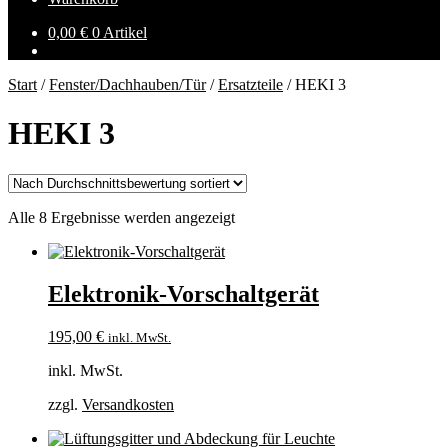
0,00
€
0 Artikel
Start
/
Fenster/Dachhauben/Tür
/
Ersatzteile
/
HEKI 3
HEKI 3
Nach
Alle 8 Ergebnisse werden angezeigt
Durchschnittsbewertung
sortiert
Elektronik-Vorschaltgerät
195,00
€
inkl. MwSt.
inkl. MwSt.
zzgl.
Versandkosten