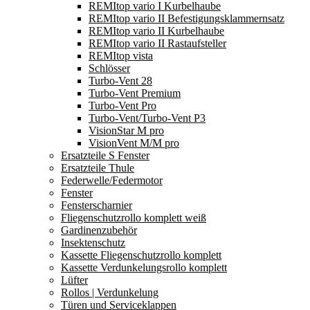
REMItop vario I Kurbelhaube
REMItop vario II Befestigungsklammernsatz
REMItop vario II Kurbelhaube
REMItop vario II Rastaufsteller
REMItop vista
Schlösser
Turbo-Vent 28
Turbo-Vent Premium
Turbo-Vent Pro
Turbo-Vent/Turbo-Vent P3
VisionStar M pro
VisionVent M/M pro
Ersatzteile S Fenster
Ersatzteile Thule
Federwelle/Federmotor
Fenster
Fensterscharnier
Fliegenschutzrollo komplett weiß
Gardinenzubehör
Insektenschutz
Kassette Fliegenschutzrollo komplett
Kassette Verdunkelungsrollo komplett
Lüfter
Rollos | Verdunkelung
Türen und Serviceklappen