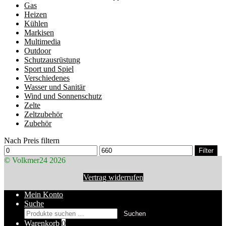
Gas
Heizen
Kühlen
Markisen
Multimedia
Outdoor
Schutzausrüstung
Sport und Spiel
Verschiedenes
Wasser und Sanitär
Wind und Sonnenschutz
Zelte
Zeltzubehör
Zubehör
Nach Preis filtern
Min.
Max.
Filter
Preis
Preis
© Volkmer24 2026
Vertrag widerrufen
Mein Konto
Suche
Suchen
Suchen
nach:
Warenkorb
0