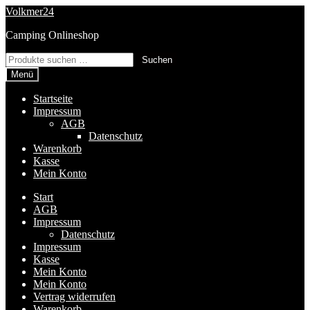
Zur
Zum
Volkmer24
Navigation
Inhalt
Camping Onlineshop
springen
springen
Suchen
Suchen
nach:
Menü
Startseite
Impressum
AGB
Datenschutz
Warenkorb
Kasse
Mein Konto
Start
AGB
Impressum
Datenschutz
Impressum
Kasse
Mein Konto
Mein Konto
Vertrag widerrufen
Warenkorb