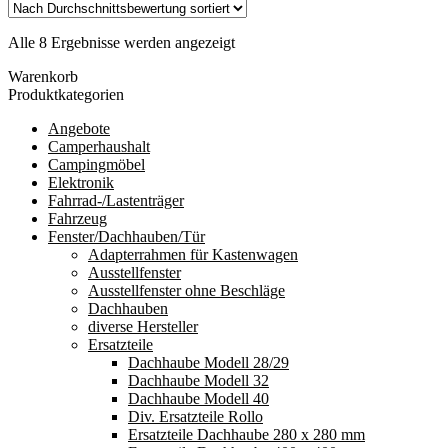
Nach
Alle 8 Ergebnisse werden angezeigt
Durchschnittsbewertung
Warenkorb
sortiert
Produktkategorien
Angebote
Camperhaushalt
Campingmöbel
Elektronik
Fahrrad-/Lastenträger
Fahrzeug
Fenster/Dachhauben/Tür
Adapterrahmen für Kastenwagen
Ausstellfenster
Ausstellfenster ohne Beschläge
Dachhauben
diverse Hersteller
Ersatzteile
Dachhaube Modell 28/29
Dachhaube Modell 32
Dachhaube Modell 40
Div. Ersatzteile Rollo
Ersatzteile Dachhaube 280 x 280 mm