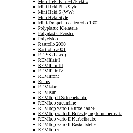
Midi-Heki Kurbel-/Elektro
Mini Heki Plus Style
Mini Heki S (WW)
Mini Heki Style
Mini-Doppelkassettenrollo 1302
Polyplastic Kleinteile
Polyplastic-Fenster
Polyvision
Rastrollo 2000
Rastrollo 2001
REISS (Fawo)
REMIflair I
REMIflair III
REMIflair IV
REMIfront
Remis
REMIstar
REMIsun
REMItop II Schiebehaube
REMItop streamline
REMItop vario I Kurbelhaube
REMItop vario II Befestigungsklammernsatz
REMItop vario II Kurbelhaube
REMItop vario II Rastaufsteller
REMItop vista