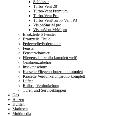
Schlösser
Turbo-Vent 28
Turbo-Vent Premium
Turbo-Vent Pro
Turbo-Vent/Turbo-Vent P3
VisionStar M pro
VisionVent M/M pro
Ersatzteile S Fenster
Ersatzteile Thule
Federwelle/Federmotor
Fenster
Fensterscharnier
Fliegenschutzrollo komplett weiß
Gardinenzubehör
Insektenschutz
Kassette Fliegenschutzrollo komplett
Kassette Verdunkelungsrollo komplett
Lüfter
Rollos | Verdunkelung
Türen und Serviceklappen
Gas
Heizen
Kühlen
Markisen
Multimedia