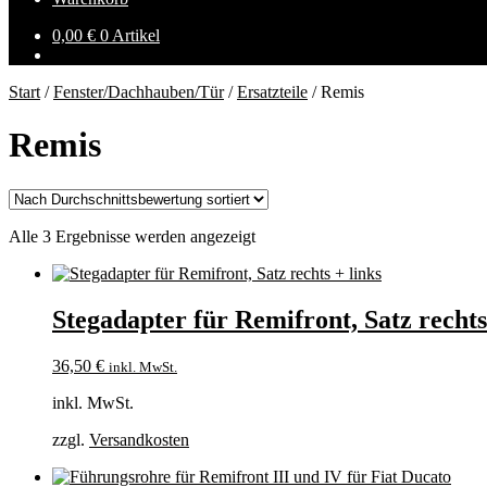
0,00
€
0 Artikel
Start
/
Fenster/Dachhauben/Tür
/
Ersatzteile
/
Remis
Remis
Nach
Alle 3 Ergebnisse werden angezeigt
Durchschnittsbewertung
sortiert
Stegadapter für Remifront, Satz rechts
36,50
€
inkl. MwSt.
inkl. MwSt.
zzgl.
Versandkosten