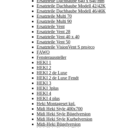
Ersatzteile Dachhaube 640 x 640 mm
Ersatzteile Dachhaube Modell 42/42K
Ersatzteile Dachhaube Modell 46/46K
Ersatzteile Multi 70
Ersatzteile Multi 90
Ersatzteile Vent
Ersatzteile Vent 28
Ersatzteile Vent 40 x 40
Ersatzteile Vent 50
Ersatzteile VisionVent S pro/eco
FAWO
Fensteraussteller
HEKI 1
HEKI 2
HEKI 2 de Luxe
HEKI 2 de Luxe Fendt
HEKI 3
HEKI 3plus
HEKI 4
HEKI 4 plus
Heki Montageset kpl.
Midi Heki Style 400x700
Midi Heki Style Bügelversion
Midi Heki Style Kurbelversion
Midi-Heki Bügelversion