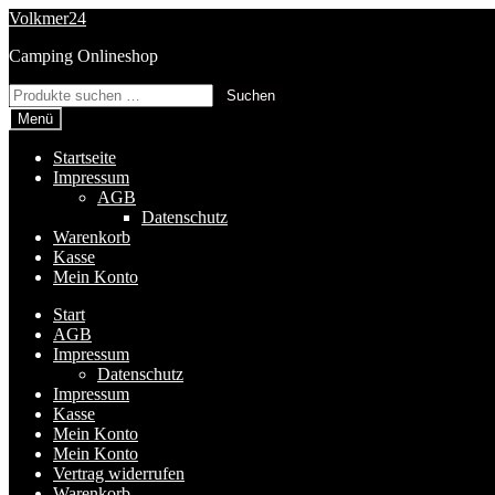
Zur
Zum
Volkmer24
Navigation
Inhalt
Camping Onlineshop
springen
springen
Suchen
Suchen
nach:
Menü
Startseite
Impressum
AGB
Datenschutz
Warenkorb
Kasse
Mein Konto
Start
AGB
Impressum
Datenschutz
Impressum
Kasse
Mein Konto
Mein Konto
Vertrag widerrufen
Warenkorb