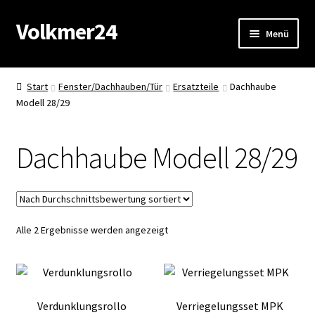
Volkmer24
Zur
Zum
Menü
Navigation
Inhalt
springen
springen
Start
Start
Fenster/Dachhauben/Tür
Ersatzteile
Dachhaube
Modell 28/29
AGB
Impressum
Dachhaube Modell 28/29
Datenschutz
Impressum
Nach
Alle 2 Ergebnisse werden angezeigt
Durchschnittsbewertung
Kasse
sortiert
Mein Konto
Verdunklungsrollo
Verriegelungsset MPK