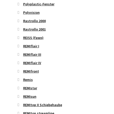
Polyplastic-Fenster
Polyvision
Rastrollo 2000
Rastrollo 2001
REISS (Fawo)
REMIflair I
REMIflair III
REMIflair IV
REMIfront
Remis
REMIstar
REMIsun
REMItop II Schiebehaube
REMItop streamline