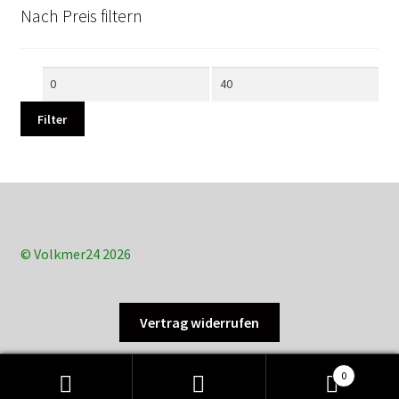
Nach Preis filtern
Min.
Max.
Preis
Preis
Filter
© Volkmer24 2026
Vertrag widerrufen
0
Suchen
Suchen