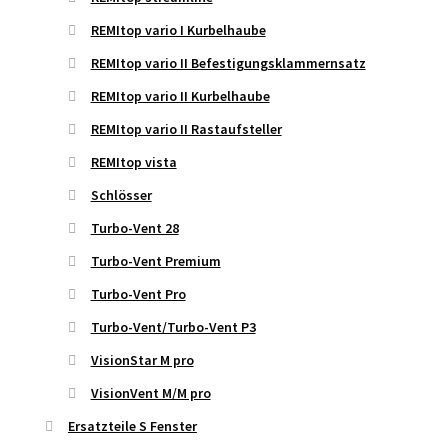
REMItop vario I Kurbelhaube
REMItop vario II Befestigungsklammernsatz
REMItop vario II Kurbelhaube
REMItop vario II Rastaufsteller
REMItop vista
Schlösser
Turbo-Vent 28
Turbo-Vent Premium
Turbo-Vent Pro
Turbo-Vent/Turbo-Vent P3
VisionStar M pro
VisionVent M/M pro
Ersatzteile S Fenster