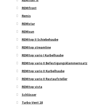
REMIflair IV
REMIfront
Remis
REMIstar
REMIsun
REMItop II Schiebehaube
REMItop streamline
REMItop vario I Kurbelhaube
REMItop vario II Befestigungsklammernsatz
REMItop vario II Kurbelhaube
REMItop vario II Rastaufsteller
REMItop vista
Schlösser
Turbo-Vent 28