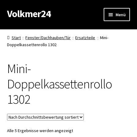
Volkmer24
Zur
Zum
Menü
Navigation
Inhalt
springen
springen
Start
Start
Fenster/Dachhauben/Tür
Ersatzteile
Mini-
Doppelkassettenrollo 1302
AGB
Impressum
Mini-
Datenschutz
Doppelkassettenrollo
Impressum
1302
Kasse
Mein Konto
Nach
Alle 5 Ergebnisse werden angezeigt