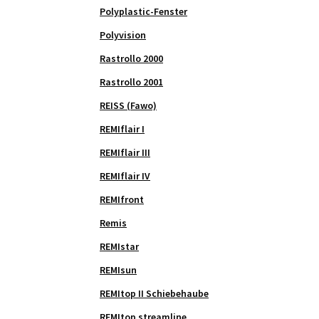
Polyplastic-Fenster
Polyvision
Rastrollo 2000
Rastrollo 2001
REISS (Fawo)
REMIflair I
REMIflair III
REMIflair IV
REMIfront
Remis
REMIstar
REMIsun
REMItop II Schiebehaube
REMItop streamline