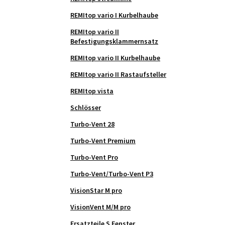
REMItop vario I Kurbelhaube
REMItop vario II
Befestigungsklammernsatz
REMItop vario II Kurbelhaube
REMItop vario II Rastaufsteller
REMItop vista
Schlösser
Turbo-Vent 28
Turbo-Vent Premium
Turbo-Vent Pro
Turbo-Vent/Turbo-Vent P3
VisionStar M pro
VisionVent M/M pro
Ersatzteile S Fenster