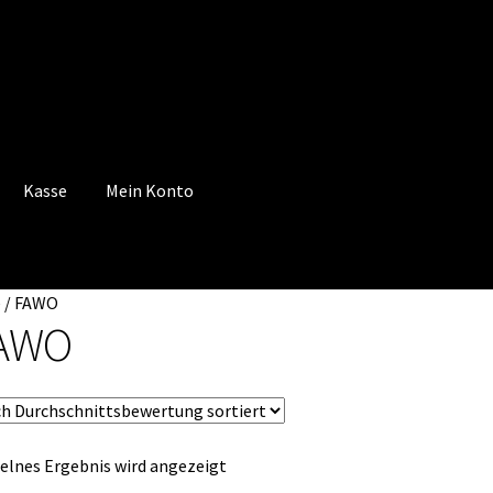
Kasse
Mein Konto
 Konto
Mein Konto
Vertrag widerrufen
Warenkorb
e
/
FAWO
AWO
elnes Ergebnis wird angezeigt