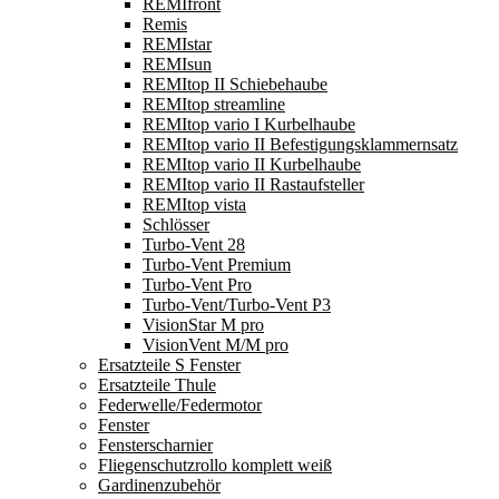
REMIfront
Remis
REMIstar
REMIsun
REMItop II Schiebehaube
REMItop streamline
REMItop vario I Kurbelhaube
REMItop vario II Befestigungsklammernsatz
REMItop vario II Kurbelhaube
REMItop vario II Rastaufsteller
REMItop vista
Schlösser
Turbo-Vent 28
Turbo-Vent Premium
Turbo-Vent Pro
Turbo-Vent/Turbo-Vent P3
VisionStar M pro
VisionVent M/M pro
Ersatzteile S Fenster
Ersatzteile Thule
Federwelle/Federmotor
Fenster
Fensterscharnier
Fliegenschutzrollo komplett weiß
Gardinenzubehör