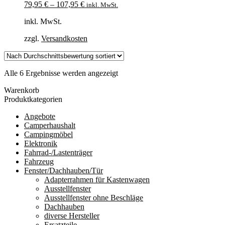
79,95
€
–
107,95
€
inkl. MwSt.
inkl. MwSt.
zzgl.
Versandkosten
Nach
Alle 6 Ergebnisse werden angezeigt
Durchschnittsbewertung
Warenkorb
sortiert
Produktkategorien
Angebote
Camperhaushalt
Campingmöbel
Elektronik
Fahrrad-/Lastenträger
Fahrzeug
Fenster/Dachhauben/Tür
Adapterrahmen für Kastenwagen
Ausstellfenster
Ausstellfenster ohne Beschläge
Dachhauben
diverse Hersteller
Ersatzteile