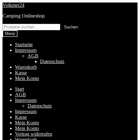
Zur
Zum
Volkmer24
Navigation
Inhalt
Camping Onlineshop
springen
springen
Suchen
Suchen
nach:
Menü
Startseite
Impressum
AGB
Datenschutz
Warenkorb
Kasse
Mein Konto
Start
AGB
Impressum
Datenschutz
Impressum
Kasse
Mein Konto
Mein Konto
Vertrag widerrufen
Warenkorb