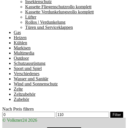
Insektenschutz
Kassette Fliegenschutzrollo komplett
Kassette Verdunkelungsrollo komplett
Lüfter
Rollos | Verdunkelung
Türen und Serviceklappen
Gas
Heizen
Kühlen
Markisen
Multimedia
Outdoor
Schutzausrüstung
Sport und Spiel
Verschiedenes
Wasser und Sanitär
Wind und Sonnenschutz
Zelte
Zeltzubehör
Zubehör
Nach Preis filtern
Min.
Max.
Filter
Preis
Preis
© Volkmer24 2026