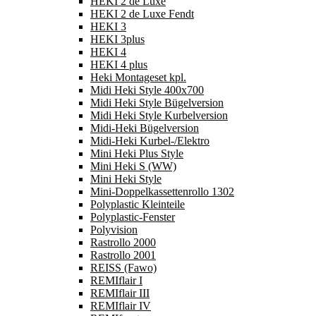
HEKI 2 de Luxe
HEKI 2 de Luxe Fendt
HEKI 3
HEKI 3plus
HEKI 4
HEKI 4 plus
Heki Montageset kpl.
Midi Heki Style 400x700
Midi Heki Style Bügelversion
Midi Heki Style Kurbelversion
Midi-Heki Bügelversion
Midi-Heki Kurbel-/Elektro
Mini Heki Plus Style
Mini Heki S (WW)
Mini Heki Style
Mini-Doppelkassettenrollo 1302
Polyplastic Kleinteile
Polyplastic-Fenster
Polyvision
Rastrollo 2000
Rastrollo 2001
REISS (Fawo)
REMIflair I
REMIflair III
REMIflair IV