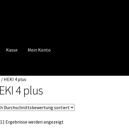
Kasse
Mein Konto
 Konto
Mein Konto
Vertrag widerrufen
Warenkorb
e
/
HEKI 4 plus
EKI 4 plus
Nach
 11 Ergebnisse werden angezeigt
Durchschnittsbewertung