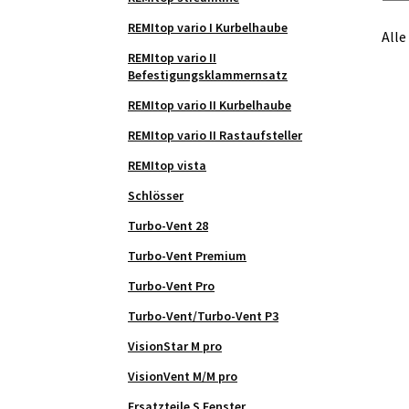
REMItop vario I Kurbelhaube
Alle
REMItop vario II
Befestigungsklammernsatz
REMItop vario II Kurbelhaube
REMItop vario II Rastaufsteller
REMItop vista
Schlösser
Turbo-Vent 28
Turbo-Vent Premium
Turbo-Vent Pro
Turbo-Vent/Turbo-Vent P3
VisionStar M pro
VisionVent M/M pro
Ersatzteile S Fenster