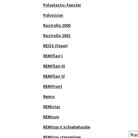
Polyplastic-Fenster
Polyvision
Rastrollo 2000
Rastrollo 2001
REISS (Fawo)
REMIflair I
REMIflair III
REMIflair IV
REMIfront
Remis
REMIstar
REMIsun
REMItop II Schiebehaube
REMItop streamline