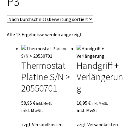
P3
Kasse
Mein Konto
Nach
Alle 13 Ergebnisse werden angezeigt
Mein Konto
Durchschnittsbewertung
sortiert
Vertrag widerrufen
Thermostat
Handgriff +
Warenkorb
Platine S/N >
Verlängerun
20550701
g
58,95
€
16,95
€
inkl. MwSt.
inkl. MwSt.
inkl. MwSt.
inkl. MwSt.
zzgl.
Versandkosten
zzgl.
Versandkosten