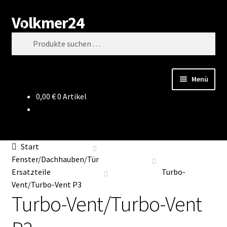
Volkmer24
Zur
Zum
Suchen
Navigation
Inhalt
Suchen
springen
springen
nach:
Menü
0,00
€
0 Artikel
Start
AGB
Start
Impressum
Fenster/Dachhauben/Tür
Ersatzteile
Turbo-
Datenschutz
Vent/Turbo-Vent P3
Turbo-Vent/Turbo-Vent
Impressum