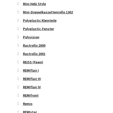
Mini Heki Style
Mini-Doppelkassettenrollo 1302
Polyplastic Kleinteile
Polyplastic-Fenster
Polyvision
Rastrollo 2000
Rastrollo 2001
REISS (Fawo)
REMIflair I
REMIflair III
REMIflair IV
REMIfront
Remis
REMIstar