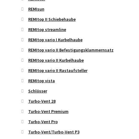
REMIsun
REMItop II Schiebehaube
REMItop streamline
REMItop vario I Kurbelhaube
REMItop vario II Befestigungsklammernsatz
REMItop vario II Kurbelhaube
REMItop vario II Rastaufsteller
REMItop vista
Schlösser
Turbo-Vent 28
Turbo-Vent Premium
Turbo-Vent Pro
Turbo-Vent/Turbo-Vent P3