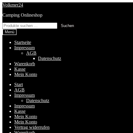
Zur
Zum
Volkmer24
Navigation
Inhalt
Camping Onlineshop
springen
springen
Suchen
Suchen
nach:
Menü
Startseite
Impressum
AGB
Datenschutz
Warenkorb
Kasse
Mein Konto
Start
AGB
Impressum
Datenschutz
Impressum
Kasse
Mein Konto
Mein Konto
Vertrag widerrufen
Warenkorb