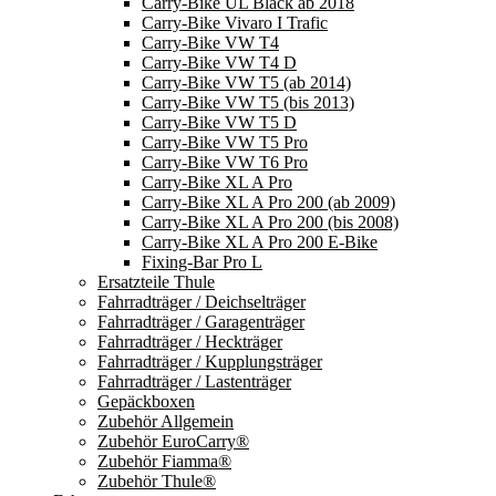
Carry-Bike UL Black ab 2018
Carry-Bike Vivaro I Trafic
Carry-Bike VW T4
Carry-Bike VW T4 D
Carry-Bike VW T5 (ab 2014)
Carry-Bike VW T5 (bis 2013)
Carry-Bike VW T5 D
Carry-Bike VW T5 Pro
Carry-Bike VW T6 Pro
Carry-Bike XL A Pro
Carry-Bike XL A Pro 200 (ab 2009)
Carry-Bike XL A Pro 200 (bis 2008)
Carry-Bike XL A Pro 200 E-Bike
Fixing-Bar Pro L
Ersatzteile Thule
Fahrradträger / Deichselträger
Fahrradträger / Garagenträger
Fahrradträger / Heckträger
Fahrradträger / Kupplungsträger
Fahrradträger / Lastenträger
Gepäckboxen
Zubehör Allgemein
Zubehör EuroCarry®
Zubehör Fiamma®
Zubehör Thule®