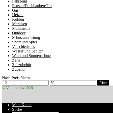
Fahrzeug
Fenster/Dachhauben/Tür
Gas
Heizen
Kühlen
Markisen
Multimedia
Outdoor
Schutzausrüstung
Sport und Spiel
Verschiedenes
Wasser und Sanitär
Wind und Sonnenschutz
Zelte
Zeltzubehör
Zubehör
Nach Preis filtern
Min.
Max.
Filter
Preis
Preis
© Volkmer24 2026
Mein Konto
Suche