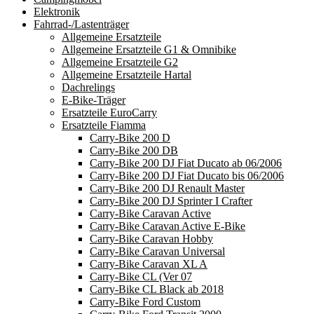
Elektronik
Fahrrad-/Lastenträger
Allgemeine Ersatzteile
Allgemeine Ersatzteile G1 & Omnibike
Allgemeine Ersatzteile G2
Allgemeine Ersatzteile Hartal
Dachrelings
E-Bike-Träger
Ersatzteile EuroCarry
Ersatzteile Fiamma
Carry-Bike 200 D
Carry-Bike 200 DB
Carry-Bike 200 DJ Fiat Ducato ab 06/2006
Carry-Bike 200 DJ Fiat Ducato bis 06/2006
Carry-Bike 200 DJ Renault Master
Carry-Bike 200 DJ Sprinter I Crafter
Carry-Bike Caravan Active
Carry-Bike Caravan Active E-Bike
Carry-Bike Caravan Hobby
Carry-Bike Caravan Universal
Carry-Bike Caravan XL A
Carry-Bike CL (Ver 07
Carry-Bike CL Black ab 2018
Carry-Bike Ford Custom