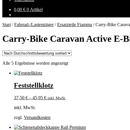
0,00
€
0 Artikel
Start
/
Fahrrad-/Lastenträger
/
Ersatzteile Fiamma
/
Carry-Bike Carava
Carry-Bike Caravan Active E-B
Nach
Alle 5 Ergebnisse werden angezeigt
Durchschnittsbewertung
sortiert
Feststellklotz
37,50
€
–
45,95
€
inkl. MwSt.
inkl. MwSt.
zzgl.
Versandkosten