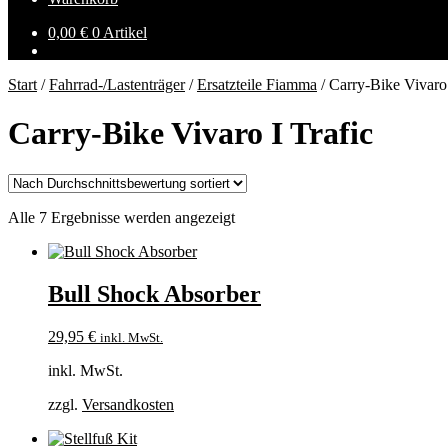
0,00
€
0 Artikel
Start
/
Fahrrad-/Lastenträger
/
Ersatzteile Fiamma
/
Carry-Bike Vivaro 
Carry-Bike Vivaro I Trafic
Nach
Alle 7 Ergebnisse werden angezeigt
Durchschnittsbewertung
sortiert
Bull Shock Absorber
29,95
€
inkl. MwSt.
inkl. MwSt.
zzgl.
Versandkosten