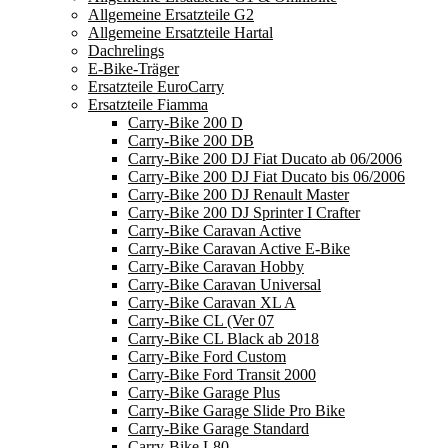
Allgemeine Ersatzteile G2
Allgemeine Ersatzteile Hartal
Dachrelings
E-Bike-Träger
Ersatzteile EuroCarry
Ersatzteile Fiamma
Carry-Bike 200 D
Carry-Bike 200 DB
Carry-Bike 200 DJ Fiat Ducato ab 06/2006
Carry-Bike 200 DJ Fiat Ducato bis 06/2006
Carry-Bike 200 DJ Renault Master
Carry-Bike 200 DJ Sprinter I Crafter
Carry-Bike Caravan Active
Carry-Bike Caravan Active E-Bike
Carry-Bike Caravan Hobby
Carry-Bike Caravan Universal
Carry-Bike Caravan XL A
Carry-Bike CL (Ver 07
Carry-Bike CL Black ab 2018
Carry-Bike Ford Custom
Carry-Bike Ford Transit 2000
Carry-Bike Garage Plus
Carry-Bike Garage Slide Pro Bike
Carry-Bike Garage Standard
Carry-Bike L80