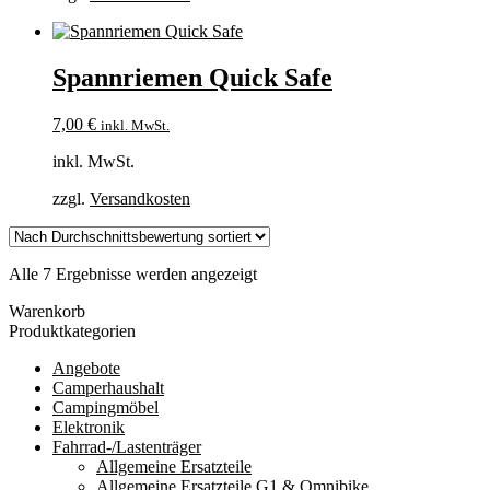
Spannriemen Quick Safe
7,00
€
inkl. MwSt.
inkl. MwSt.
zzgl.
Versandkosten
Nach
Alle 7 Ergebnisse werden angezeigt
Durchschnittsbewertung
Warenkorb
sortiert
Produktkategorien
Angebote
Camperhaushalt
Campingmöbel
Elektronik
Fahrrad-/Lastenträger
Allgemeine Ersatzteile
Allgemeine Ersatzteile G1 & Omnibike