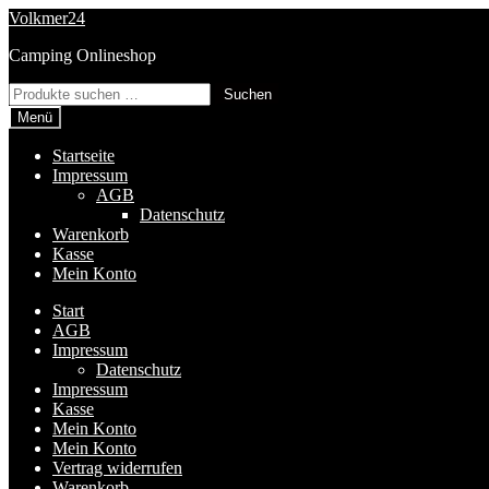
Zur
Zum
Volkmer24
Navigation
Inhalt
Camping Onlineshop
springen
springen
Suchen
Suchen
nach:
Menü
Startseite
Impressum
AGB
Datenschutz
Warenkorb
Kasse
Mein Konto
Start
AGB
Impressum
Datenschutz
Impressum
Kasse
Mein Konto
Mein Konto
Vertrag widerrufen
Warenkorb