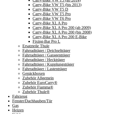
Carry-Bike VW T5 (ab 2014)
Carry-Bike VW T5 (bis 2013)
Carry-Bike VW T5 D
Carry-Bike VW T5 Pro
Carry-Bike VW T6 Pro
Carry-Bike XL A Pro
Carry-Bike XL A Pro 200 (ab 2009)
Carry-Bike XL A Pro 200 (bis 2008)
Carry-Bike XL A Pro 200 E-Bike
Fixing-Bar Pro L
Ersatzteile Thule
Fahrradträger / Deichselträger
Fahrradträger / Garagenträger
Fahrradträger / Heckträger
Fahrradträger / Kupplungsträger
Fahrradträger / Lastenträger
Gepäckboxen
Zubehör Allgemein
Zubehör EuroCarry®
Zubehör Fiamma®
Zubehör Thule®
Fahrzeug
Fenster/Dachhauben/Tür
Gas
Heizen