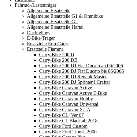
Fahrrad-/Lastenträger
Allgemeine Ersatzteile
Allgemeine Ersatzteile G1 & Omnibike
Allgemeine Ersatzteile G2
Allgemeine Ersatzteile Hartal
Dachrelings
E-Bike-Träger
Ersatzteile EuroCarry
Ersatzteile Fiamma
Carry-Bike 200 D
Carry-Bike 200 DB
Carry-Bike 200 DJ Fiat Ducato ab 06/2006
Carry-Bike 200 DJ Fiat Ducato bis 06/2006
Carry-Bike 200 DJ Renault Master
Carry-Bike 200 DJ Sprinter I Crafter
Carry-Bike Caravan Active
Carry-Bike Caravan Active E-Bike
Carry-Bike Caravan Hobby
Carry-Bike Caravan Universal
Carry-Bike Caravan XL A
Carry-Bike CL (Ver 07
Carry-Bike CL Black ab 2018
Carry-Bike Ford Custom
Carry-Bike Ford Transit 2000