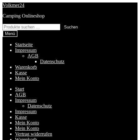
Zur
Zum
Volkmer24
Navigation
Inhalt
Camping Onlineshop
springen
springen
Suchen
Suchen
nach:
Menü
Startseite
Impressum
AGB
Datenschutz
Warenkorb
Kasse
Mein Konto
Start
AGB
Impressum
Datenschutz
Impressum
Kasse
Mein Konto
Mein Konto
Vertrag widerrufen
Warenkorb