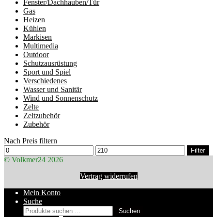
Fenster/Dachhauben/Tür
Gas
Heizen
Kühlen
Markisen
Multimedia
Outdoor
Schutzausrüstung
Sport und Spiel
Verschiedenes
Wasser und Sanitär
Wind und Sonnenschutz
Zelte
Zeltzubehör
Zubehör
Nach Preis filtern
Min.
Max.
Filter
Preis
Preis
© Volkmer24 2026
Vertrag widerrufen
Mein Konto
Suche
Suchen
Suchen