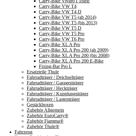
Carry-Bike Vivaro I Trafic
Carry-Bike VW T4
Carry-Bike VW T4 D
Carry-Bike VW T5 (ab 2014)
Carry-Bike VW T5 (bis 2013)
Carry-Bike VW T5 D
Carry-Bike VW T5 Pro
Carry-Bike VW T6 Pro
Carry-Bike XL A Pro
Carry-Bike XL A Pro 200 (ab 2009)
Carry-Bike XL A Pro 200 (bis 2008)
Carry-Bike XL A Pro 200 E-Bike
Fixing-Bar Pro L
Ersatzteile Thule
Fahrradträger / Deichselträger
Fahrradträger / Garagenträger
Fahrradträger / Heckträger
Fahrradträger / Kupplungsträger
Fahrradträger / Lastenträger
Gepäckboxen
Zubehör Allgemein
Zubehör EuroCarry®
Zubehör Fiamma®
Zubehör Thule®
Fahrzeug