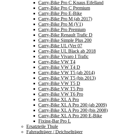
Carry-Bike Pro C Knaus Eifelland
Carry-Bike Pro C Premium
Carry-Bike Pro E-Bike
Carry-Bike Pro M (ab 2017)
Carry-Bike Pro M (V1)
Carry-Bike Pro Premium
Carry-Bike Renault Trafic D
Carry-Bike Simple Plus 200
Carry-Bike UL (Ver 07
Carry-Bike UL Black ab 2018
Carry-Bike Vivaro I Trafic
Carry-Bike VW T4
Carry-Bike VW T4 D
Carry-Bike VW T5 (ab 2014)
Carry-Bike VW T5 (bis 2013)
Carry-Bike VW T5 D
Carry-Bike VW T5 Pro
Carry-Bike VW T6 Pro
Carry-Bike XL A Pro
Carry-Bike XL A Pro 200 (ab 2009)
Carry-Bike XL A Pro 200 (bis 2008)
Carry-Bike XL A Pro 200 E-Bike
Fixing-Bar Pro L
Ersatzteile Thule
Fahrradträger / Deichselträger