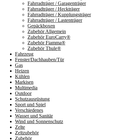
Fahrradträger / Garagenträger
Fahrradträger / Heckträger
Fahrradträger / Kupplungsträger
Fahrradträger / Lastenträger
Gepäckboxen
Zubehör Allgemein
Zubehör EuroCarry®
Zubehör Fiamma®
Zubehör Thule®
Fahrzeug
Fenster/Dachhauben/Tür
Gas
Heizen
Kühlen
Markisen
Multimedia
Outdoor
Schutzausrüstung
Sport und Spiel
Verschiedenes
Wasser und Sanitär
Wind und Sonnenschutz
Zelte
Zeltzubehör
Zubehör