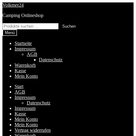
Zur
Zum
Volkmer24
Navigation
Inhalt
Camping Onlineshop
springen
springen
Suchen
Suchen
nach:
Menü
Startseite
Impressum
AGB
Datenschutz
Warenkorb
Kasse
Mein Konto
Start
AGB
Impressum
Datenschutz
Impressum
Kasse
Mein Konto
Mein Konto
Vertrag widerrufen
Warenkorb