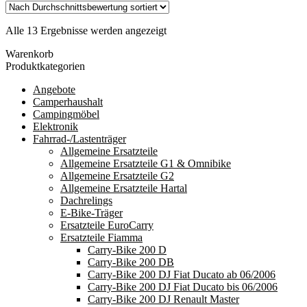
Nach
Alle 13 Ergebnisse werden angezeigt
Durchschnittsbewertung
Warenkorb
sortiert
Produktkategorien
Angebote
Camperhaushalt
Campingmöbel
Elektronik
Fahrrad-/Lastenträger
Allgemeine Ersatzteile
Allgemeine Ersatzteile G1 & Omnibike
Allgemeine Ersatzteile G2
Allgemeine Ersatzteile Hartal
Dachrelings
E-Bike-Träger
Ersatzteile EuroCarry
Ersatzteile Fiamma
Carry-Bike 200 D
Carry-Bike 200 DB
Carry-Bike 200 DJ Fiat Ducato ab 06/2006
Carry-Bike 200 DJ Fiat Ducato bis 06/2006
Carry-Bike 200 DJ Renault Master