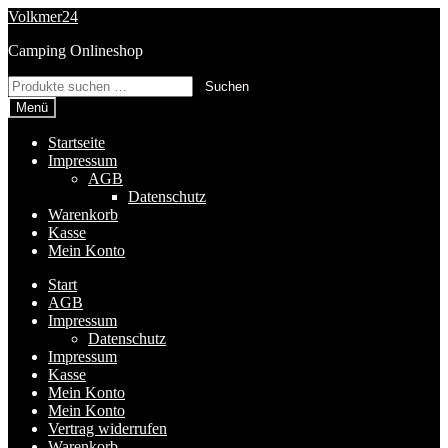
Zur
Zum
Volkmer24
Navigation
Inhalt
Camping Onlineshop
springen
springen
Suchen
Suchen
nach:
Menü
Startseite
Impressum
AGB
Datenschutz
Warenkorb
Kasse
Mein Konto
Start
AGB
Impressum
Datenschutz
Impressum
Kasse
Mein Konto
Mein Konto
Vertrag widerrufen
Warenkorb