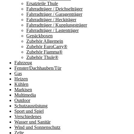
Ersatzteile Thule
Fahrradträger / Deichselträger
Fahrradträger / Garagenträger
Fahrradträger / Heckträger
Fahrradträger / Kupplungsträger
Fahrradträger / Lastenträger
Gepäckboxen
Zubehör Allgemein
Zubehör EuroCarry®
Zubehör Fiamma®
Zubehör Thule®
Fahrzeug
Fenster/Dachhauben/Tür
Gas
Heizen
Kühlen
Markisen
Multimedia
Outdoor
Schutzausrüstung
Sport und Spiel
Verschiedenes
Wasser und Sanitär
Wind und Sonnenschutz
Zelte