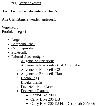
zzgl.
Versandkosten
Nach
Alle 6 Ergebnisse werden angezeigt
Durchschnittsbewertung
Warenkorb
sortiert
Produktkategorien
Angebote
Camperhaushalt
Campingmöbel
Elektronik
Fahrrad-/Lastenträger
Allgemeine Ersatzteile
Allgemeine Ersatzteile G1 & Omnibike
Allgemeine Ersatzteile G2
Allgemeine Ersatzteile Hartal
Dachrelings
E-Bike-Träger
Ersatzteile EuroCarry
Ersatzteile Fiamma
Carry-Bike 200 D
Carry-Bike 200 DB
Carry-Bike 200 DJ Fiat Ducato ab 06/2006