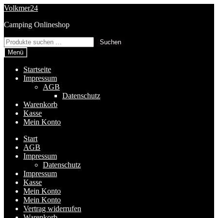
Zur
Zum
Volkmer24
Navigation
Inhalt
Camping Onlineshop
springen
springen
Suchen
Suchen
nach:
Menü
Startseite
Impressum
AGB
Datenschutz
Warenkorb
Kasse
Mein Konto
Start
AGB
Impressum
Datenschutz
Impressum
Kasse
Mein Konto
Mein Konto
Vertrag widerrufen
Warenkorb