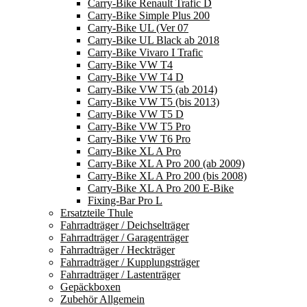
Carry-Bike Renault Trafic D
Carry-Bike Simple Plus 200
Carry-Bike UL (Ver 07
Carry-Bike UL Black ab 2018
Carry-Bike Vivaro I Trafic
Carry-Bike VW T4
Carry-Bike VW T4 D
Carry-Bike VW T5 (ab 2014)
Carry-Bike VW T5 (bis 2013)
Carry-Bike VW T5 D
Carry-Bike VW T5 Pro
Carry-Bike VW T6 Pro
Carry-Bike XL A Pro
Carry-Bike XL A Pro 200 (ab 2009)
Carry-Bike XL A Pro 200 (bis 2008)
Carry-Bike XL A Pro 200 E-Bike
Fixing-Bar Pro L
Ersatzteile Thule
Fahrradträger / Deichselträger
Fahrradträger / Garagenträger
Fahrradträger / Heckträger
Fahrradträger / Kupplungsträger
Fahrradträger / Lastenträger
Gepäckboxen
Zubehör Allgemein