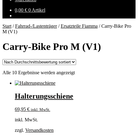
0,00
€
0 Artikel
Start
/
Fahrrad-/Lastenträger
/
Ersatzteile Fiamma
/
Carry-Bike Pro
M (V1)
Carry-Bike Pro M (V1)
Nach
Alle 10 Ergebnisse werden angezeigt
Durchschnittsbewertung
sortiert
Halterungsschiene
69,95
€
inkl. MwSt.
inkl. MwSt.
zzgl.
Versandkosten