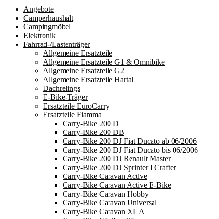
Angebote
Camperhaushalt
Campingmöbel
Elektronik
Fahrrad-/Lastenträger
Allgemeine Ersatzteile
Allgemeine Ersatzteile G1 & Omnibike
Allgemeine Ersatzteile G2
Allgemeine Ersatzteile Hartal
Dachrelings
E-Bike-Träger
Ersatzteile EuroCarry
Ersatzteile Fiamma
Carry-Bike 200 D
Carry-Bike 200 DB
Carry-Bike 200 DJ Fiat Ducato ab 06/2006
Carry-Bike 200 DJ Fiat Ducato bis 06/2006
Carry-Bike 200 DJ Renault Master
Carry-Bike 200 DJ Sprinter I Crafter
Carry-Bike Caravan Active
Carry-Bike Caravan Active E-Bike
Carry-Bike Caravan Hobby
Carry-Bike Caravan Universal
Carry-Bike Caravan XL A