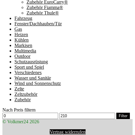
Zubehör EuroCarry®
Zubehör Fiamma®
Zubehör Thule®
Fahrzeug
Fenster/Dachhauben/Tür
Gas
Heizen
Kühlen
Markisen
Multimedia
Outdoor
Schutzausrüstung
Sport und Spiel
Verschiedenes
Wasser und Sanitär
Wind und Sonnenschutz
Zelte
Zeltzubehör
Zubehör
Nach Preis filtern
Min.
Max.
Filter
Preis
Preis
© Volkmer24 2026
Vertrag widerrufen