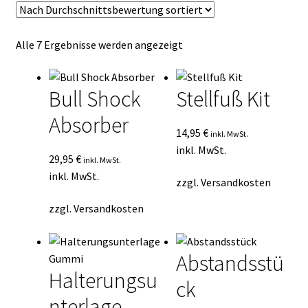
Kasse
Nach
Alle 7 Ergebnisse werden angezeigt
Mein Konto
Durchschnittsbewertung
sortiert
Mein Konto
Bull Shock
Stellfuß Kit
Absorber
Vertrag widerrufen
14,95
€
inkl. MwSt.
inkl. MwSt.
29,95
€
Warenkorb
inkl. MwSt.
inkl. MwSt.
zzgl.
Versandkosten
zzgl.
Versandkosten
Abstandsstü
Halterungsu
ck
nterlage