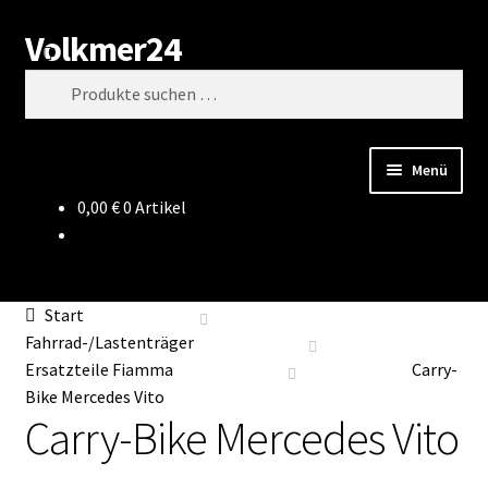
Volkmer24
Zur
Zum
Suchen
Navigation
Inhalt
Suchen
springen
springen
nach:
Menü
0,00
€
0 Artikel
Start
AGB
Start
Impressum
Fahrrad-/Lastenträger
Ersatzteile Fiamma
Carry-
Datenschutz
Bike Mercedes Vito
Carry-Bike Mercedes Vito
Impressum