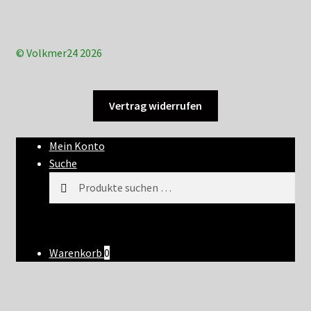
© Volkmer24 2026
Vertrag widerrufen
Mein Konto
Suche
Suchen
Suchen
nach:
Warenkorb
0