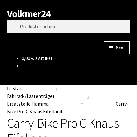
Volkmer24
Zur
Zum
Suchen
Navigation
Inhalt
Suchen
springen
springen
nach:
Menü
0,00
€
0 Artikel
Start
AGB
Start
Impressum
Fahrrad-/Lastenträger
Ersatzteile Fiamma
Carry-
Datenschutz
Bike Pro C Knaus Eifelland
Carry-Bike Pro C Knaus
Impressum