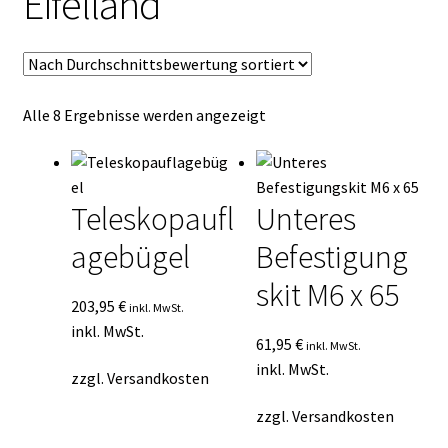
Eifelland
Kasse
Mein Konto
Nach
Alle 8 Ergebnisse werden angezeigt
Mein Konto
Durchschnittsbewertung
sortiert
Vertrag widerrufen
Teleskopaufl
Unteres
Warenkorb
agebügel
Befestigung
skit M6 x 65
203,95
€
inkl. MwSt.
inkl. MwSt.
61,95
€
inkl. MwSt.
inkl. MwSt.
zzgl.
Versandkosten
zzgl.
Versandkosten