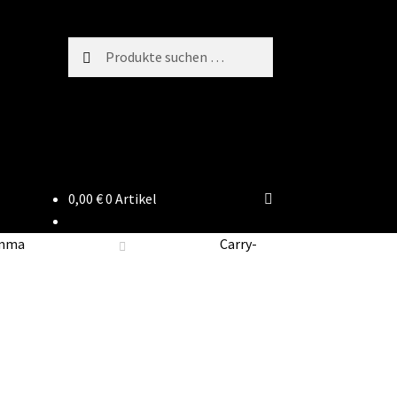
Suchen
Suchen
nach:
0,00
€
0 Artikel
amma
Carry-