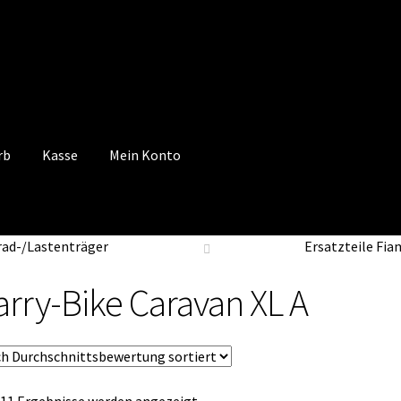
rb
Kasse
Mein Konto
 Konto
Mein Konto
Vertrag widerrufen
Warenkorb
rad-/Lastenträger
Ersatzteile Fi
arry-Bike Caravan XL A
Nach