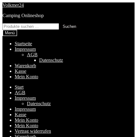
Zur
Zum
Volkmer24
Navigation
Inhalt
Camping Onlineshop
springen
springen
Suchen
Suchen
nach:
Menü
Startseite
Impressum
AGB
Datenschutz
Warenkorb
Kasse
Mein Konto
Start
AGB
Impressum
Datenschutz
Impressum
Kasse
Mein Konto
Mein Konto
Vertrag widerrufen
Warenkorb