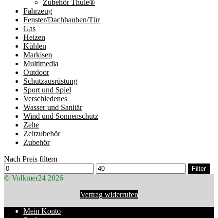
Zubehör Thule®
Fahrzeug
Fenster/Dachhauben/Tür
Gas
Heizen
Kühlen
Markisen
Multimedia
Outdoor
Schutzausrüstung
Sport und Spiel
Verschiedenes
Wasser und Sanitär
Wind und Sonnenschutz
Zelte
Zeltzubehör
Zubehör
Nach Preis filtern
Min.
Max.
Filter
Preis
Preis
© Volkmer24 2026
Vertrag widerrufen
Mein Konto