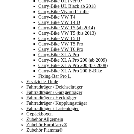
Carry-Bike UL (Ver 07
Carry-Bike UL Black ab 2018
Carry-Bike Vivaro I Trafic
Carry-Bike VW T4
Carry-Bike VW T4 D
Carry-Bike VW T5 (ab 2014)
Carry-Bike VW T5 (bis 2013)
Carry-Bike VW T5 D
Carry-Bike VW T5 Pro
Carry-Bike VW T6 Pro
Carry-Bike XL A Pro
Carry-Bike XL A Pro 200 (ab 2009)
Carry-Bike XL A Pro 200 (bis 2008)
Carry-Bike XL A Pro 200 E-Bike
Fixing-Bar Pro L
Ersatzteile Thule
Fahrradträger / Deichselträger
Fahrradträger / Garagenträger
Fahrradträger / Heckträger
Fahrradträger / Kupplungsträger
Fahrradträger / Lastenträger
Gepäckboxen
Zubehör Allgemein
Zubehör EuroCarry®
Zubehör Fiamma®