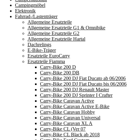
Campingmöbel
Elektronik
Fahrrad-/Lastenträger
Allgemeine Ersatzteile
Allgemeine Ersatzteile G1 & Omnibike
Allgemeine Ersatzteile G2
Allgemeine Ersatzteile Hartal
Dachrelings
E-Bike-Träger
Ersatzteile EuroCarry
Ersatzteile Fiamma
Carry-Bike 200 D
Carry-Bike 200 DB
Carry-Bike 200 DJ Fiat Ducato ab 06/2006
Carry-Bike 200 DJ Fiat Ducato bis 06/2006
Carry-Bike 200 DJ Renault Master
Carry-Bike 200 DJ Sprinter I Crafter
Carry-Bike Caravan Active
Carry-Bike Caravan Active E-Bike
Carry-Bike Caravan Hobby
Carry-Bike Caravan Universal
Carry-Bike Caravan XL A
Carry-Bike CL (Ver 07
Carry-Bike CL Black ab 2018