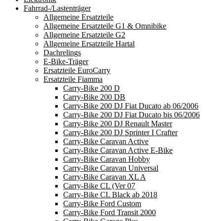
Fahrrad-/Lastenträger
Allgemeine Ersatzteile
Allgemeine Ersatzteile G1 & Omnibike
Allgemeine Ersatzteile G2
Allgemeine Ersatzteile Hartal
Dachrelings
E-Bike-Träger
Ersatzteile EuroCarry
Ersatzteile Fiamma
Carry-Bike 200 D
Carry-Bike 200 DB
Carry-Bike 200 DJ Fiat Ducato ab 06/2006
Carry-Bike 200 DJ Fiat Ducato bis 06/2006
Carry-Bike 200 DJ Renault Master
Carry-Bike 200 DJ Sprinter I Crafter
Carry-Bike Caravan Active
Carry-Bike Caravan Active E-Bike
Carry-Bike Caravan Hobby
Carry-Bike Caravan Universal
Carry-Bike Caravan XL A
Carry-Bike CL (Ver 07
Carry-Bike CL Black ab 2018
Carry-Bike Ford Custom
Carry-Bike Ford Transit 2000