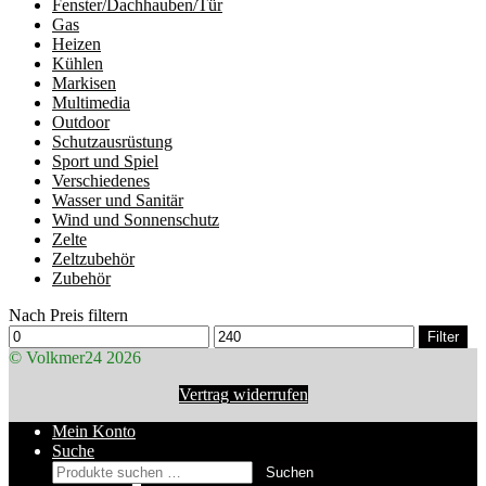
Fenster/Dachhauben/Tür
Gas
Heizen
Kühlen
Markisen
Multimedia
Outdoor
Schutzausrüstung
Sport und Spiel
Verschiedenes
Wasser und Sanitär
Wind und Sonnenschutz
Zelte
Zeltzubehör
Zubehör
Nach Preis filtern
Min.
Max.
Filter
Preis
Preis
© Volkmer24 2026
Vertrag widerrufen
Mein Konto
Suche
Suchen
Suchen