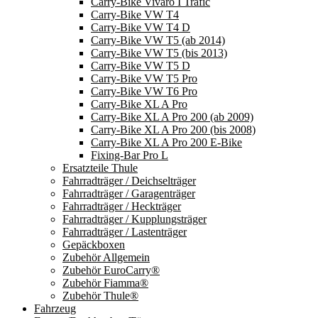
Carry-Bike Vivaro I Trafic
Carry-Bike VW T4
Carry-Bike VW T4 D
Carry-Bike VW T5 (ab 2014)
Carry-Bike VW T5 (bis 2013)
Carry-Bike VW T5 D
Carry-Bike VW T5 Pro
Carry-Bike VW T6 Pro
Carry-Bike XL A Pro
Carry-Bike XL A Pro 200 (ab 2009)
Carry-Bike XL A Pro 200 (bis 2008)
Carry-Bike XL A Pro 200 E-Bike
Fixing-Bar Pro L
Ersatzteile Thule
Fahrradträger / Deichselträger
Fahrradträger / Garagenträger
Fahrradträger / Heckträger
Fahrradträger / Kupplungsträger
Fahrradträger / Lastenträger
Gepäckboxen
Zubehör Allgemein
Zubehör EuroCarry®
Zubehör Fiamma®
Zubehör Thule®
Fahrzeug