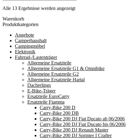
Nach
Alle 13 Ergebnisse werden angezeigt
Durchschnittsbewertung
Warenkorb
sortiert
Produktkategorien
Angebote
Camperhaushalt
Campingmöbel
Elektronik
Fahrrad-/Lastenträger
Allgemeine Ersatzteile
Allgemeine Ersatzteile G1 & Omnibike
Allgemeine Ersatzteile G2
Allgemeine Ersatzteile Hartal
Dachrelings
E-Bike-Träger
Ersatzteile EuroCarry
Ersatzteile Fiamma
Carry-Bike 200 D
Carry-Bike 200 DB
Carry-Bike 200 DJ Fiat Ducato ab 06/2006
Carry-Bike 200 DJ Fiat Ducato bis 06/2006
Carry-Bike 200 DJ Renault Master
Carry-Bike 200 DJ Sprinter I Crafter