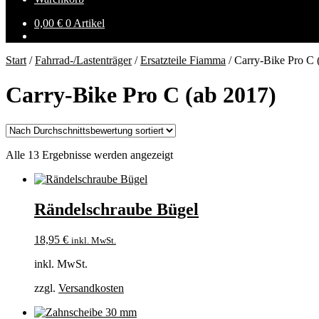
0,00
€
0 Artikel
Start
/
Fahrrad-/Lastenträger
/
Ersatzteile Fiamma
/
Carry-Bike Pro C 
Carry-Bike Pro C (ab 2017)
Nach
Alle 13 Ergebnisse werden angezeigt
Durchschnittsbewertung
sortiert
Rändelschraube Bügel
18,95
€
inkl. MwSt.
inkl. MwSt.
zzgl.
Versandkosten