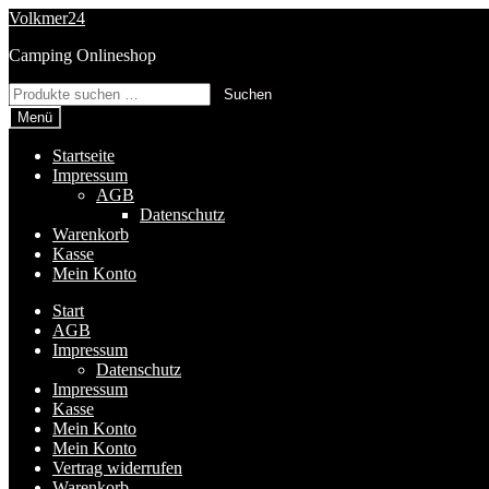
Zur
Zum
Volkmer24
Navigation
Inhalt
Camping Onlineshop
springen
springen
Suchen
Suchen
nach:
Menü
Startseite
Impressum
AGB
Datenschutz
Warenkorb
Kasse
Mein Konto
Start
AGB
Impressum
Datenschutz
Impressum
Kasse
Mein Konto
Mein Konto
Vertrag widerrufen
Warenkorb