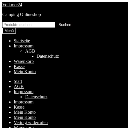
Zur
Zum
Volkmer24
Navigation
Inhalt
Camping Onlineshop
springen
springen
Suchen
Suchen
nach:
Menü
Startseite
Impressum
AGB
Datenschutz
Warenkorb
Kasse
Mein Konto
Start
AGB
Impressum
Datenschutz
Impressum
Kasse
Mein Konto
Mein Konto
Vertrag widerrufen
Warenkorb