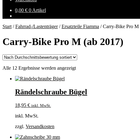
0,00
€
0 Artikel
Start
/
Fahrrad-/Lastenträger
/
Ersatzteile Fiamma
/
Carry-Bike Pro M 
Carry-Bike Pro M (ab 2017)
Nach
Alle 12 Ergebnisse werden angezeigt
Durchschnittsbewertung
sortiert
Rändelschraube Bügel
18,95
€
inkl. MwSt.
inkl. MwSt.
zzgl.
Versandkosten