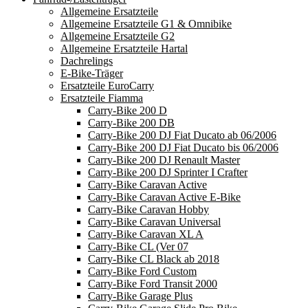
Allgemeine Ersatzteile
Allgemeine Ersatzteile G1 & Omnibike
Allgemeine Ersatzteile G2
Allgemeine Ersatzteile Hartal
Dachrelings
E-Bike-Träger
Ersatzteile EuroCarry
Ersatzteile Fiamma
Carry-Bike 200 D
Carry-Bike 200 DB
Carry-Bike 200 DJ Fiat Ducato ab 06/2006
Carry-Bike 200 DJ Fiat Ducato bis 06/2006
Carry-Bike 200 DJ Renault Master
Carry-Bike 200 DJ Sprinter I Crafter
Carry-Bike Caravan Active
Carry-Bike Caravan Active E-Bike
Carry-Bike Caravan Hobby
Carry-Bike Caravan Universal
Carry-Bike Caravan XL A
Carry-Bike CL (Ver 07
Carry-Bike CL Black ab 2018
Carry-Bike Ford Custom
Carry-Bike Ford Transit 2000
Carry-Bike Garage Plus